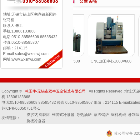
地址:无锡市锡山区鹅湖镇新园路
张马桥
联系人:朱卫
手机:13806183868
电话:0510-88586608 88585432
传真:0510-88585807
邮编：214115
E-mail:sales@wxsnwj.com
网址:www.wxsnwj.com
Copyright ©
冲压件-无锡市双牛五金制造有限公司
All Rights Reserved.
机:13806183868
电话:0510-88586608 88585432 传真:0510-88585807 邮编：214115 E-mail:sale
苏ICP备06050751号-1
数控内圆磨床
列管式冷凝器
导热油炉
蒸汽锅炉
饲料机械
卷制法
友情链接：
旋板冷凝器
苏公网安备 3202