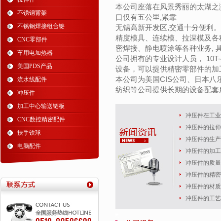
本公司座落在风景秀丽的太湖之滨-
不锈钢背架
口仅有五公里,紧靠
不锈钢焊接组合键
无锡高新开发区,交通十分便利。
精度模具、连续模、拉深模及各
CNC零部件
密焊接、静电喷涂等各种业务,
车用电加热器
公司拥有的专业设计人员， 10T
美国PDS产品
设备，可以提供精密零部件的加
本公司为美国CIS公司、日本
流水线配件
纺织等公司提供长期的设备配套
冲压件
加工中心输送链板
冲压件在工业
CNC数控精密配件
冲压件的拉伸
扶手铁球
冲压件的生产
电脑配件
冲压件的加工
冲压件的质量
冲压件的精密
冲压件的材质
冲压件的工艺